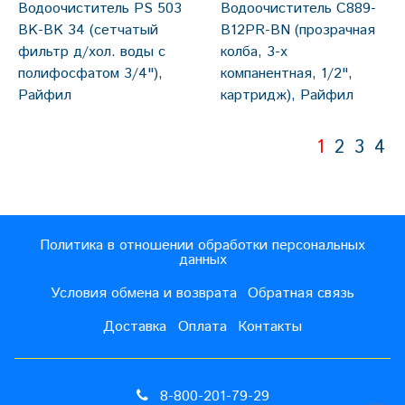
Водоочиститель PS 503
Водоочиститель C889-
BK-BK 34 (сетчатый
B12PR-BN (прозрачная
фильтр д/хол. воды с
колба, 3-х
полифосфатом 3/4"),
компанентная, 1/2",
Райфил
картридж), Райфил
1
2
3
4
Политика в отношении обработки персональных
данных
Условия обмена и возврата
Обратная связь
Доставка
Оплата
Контакты
8-800-201-79-29