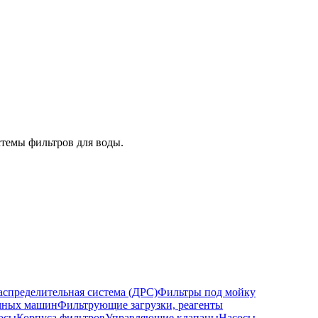
стемы фильтров для воды.
спределительная система (ДРС)
Фильтры под мойку
ечных машин
Фильтрующие загрузки, реагенты
осы
Корпуса фильтров
Управляющие клапаны
Насосы