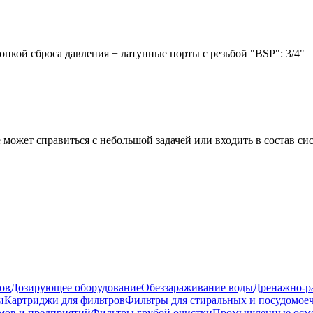
опкой сброса давления + латунные порты с резьбой "BSP": 3/4"
может справиться с небольшой задачей или входить в состав си
ов
Дозирующее оборудование
Обеззараживание воды
Дренажно-ра
и
Картриджи для фильтров
Фильтры для стиральных и посудомо
омов и предприятий
Фильтры грубой очистки
Промышленные осм