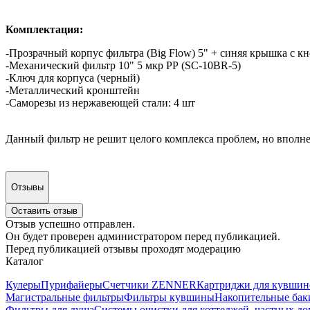
Комплектация:
-Прозрачный корпус фильтра (Big Flow) 5" + синяя крышка с кн
-Механический фильтр 10" 5 мкр РР (SC-10BR-5)
-Ключ для корпуса (черный)
-Металлический кронштейн
-Саморезы из нержавеющей стали: 4 шт
Данный фильтр не решит целого комплекса проблем, но вполне 
Отзывы
Оставить отзыв
Отзыв успешно отправлен.
Он будет проверен администратором перед публикацией.
Перед публикацией отзывы проходят модерацию
Каталог
Кулеры
Пурифайеры
Счетчики ZENNER
Картриджи для кувшин
Магистральные фильтры
Фильтры кувшины
Накопительные бак
Фильтры для душа
Системы очистки для коттеджей, частных д