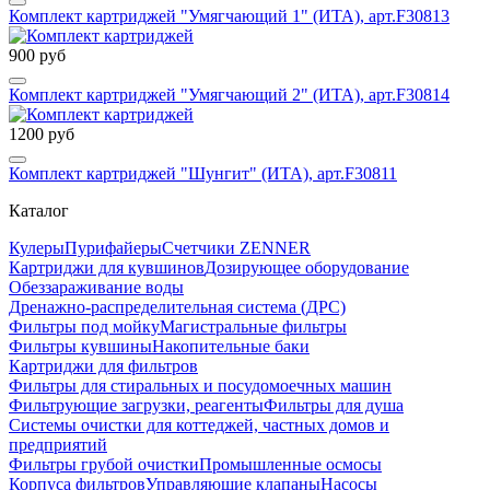
Комплект картриджей "Умягчающий 1" (ИТА), арт.F30813
900 руб
Комплект картриджей "Умягчающий 2" (ИТА), арт.F30814
1200 руб
Комплект картриджей "Шунгит" (ИТА), арт.F30811
Каталог
Кулеры
Пурифайеры
Счетчики ZENNER
Картриджи для кувшинов
Дозирующее оборудование
Обеззараживание воды
Дренажно-распределительная система (ДРС)
Фильтры под мойку
Магистральные фильтры
Фильтры кувшины
Накопительные баки
Картриджи для фильтров
Фильтры для стиральных и посудомоечных машин
Фильтрующие загрузки, реагенты
Фильтры для душа
Системы очистки для коттеджей, частных домов и
предприятий
Фильтры грубой очистки
Промышленные осмосы
Корпуса фильтров
Управляющие клапаны
Насосы