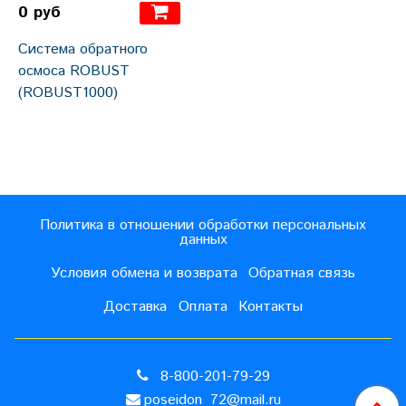
0 руб
Система обратного
осмоса ROBUST
(ROBUST1000)
Политика в отношении обработки персональных
данных
Условия обмена и возврата
Обратная связь
Доставка
Оплата
Контакты
8-800-201-79-29
poseidon_72@mail.ru