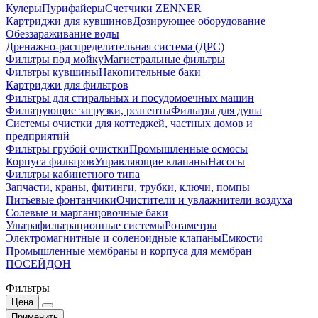
Кулеры
Пурифайеры
Счетчики ZENNER
Картриджи для кувшинов
Дозирующее оборудование
Обеззараживание воды
Дренажно-распределительная система (ДРС)
Фильтры под мойку
Магистральные фильтры
Фильтры кувшины
Накопительные баки
Картриджи для фильтров
Фильтры для стиральных и посудомоечных машин
Фильтрующие загрузки, реагенты
Фильтры для душа
Системы очистки для коттеджей, частных домов и
предприятий
Фильтры грубой очистки
Промышленные осмосы
Корпуса фильтров
Управляющие клапаны
Насосы
Фильтры кабинетного типа
Запчасти, краны, фитинги, трубки, ключи, помпы
Питьевые фонтанчики
Очистители и увлажнители воздуха
Солевые и марганцовочные баки
Ультрафильтрационные системы
Ротаметры
Электромагнитные и соленоидные клапаны
Емкости
Промышленные мембраны и корпуса для мембран
ПОСЕЙДОН
Фильтры
Цена
Применить