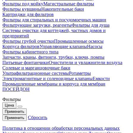
Фильтры под мойку
Магистральные фильтры
Фильтры кувшины
Накопительные баки
Картриджи для фильтров
Фильтры для стиральных и посудомоечных машин
Фильтрующие загрузки, реагенты
Фильтры для душа
Системы очистки для коттеджей, частных домов и
предприятий
Фильтры грубой очистки
Промышленные осмосы
Корпуса фильтров
Управляющие клапаны
Насосы
Фильтры кабинетного типа
Запчасти, краны, фитинги, трубки, ключи, помпы
Питьевые фонтанчики
Очистители и увлажнители воздуха
Солевые и марганцовочные баки
Ультрафильтрационные системы
Ротаметры
Электромагнитные и соленоидные клапаны
Емкости
Промышленные мембраны и корпуса для мембран
ПОСЕЙДОН
Фильтры
Цена
Применить
Сбросить
Применить
Политика в отношении обработки персональных данных