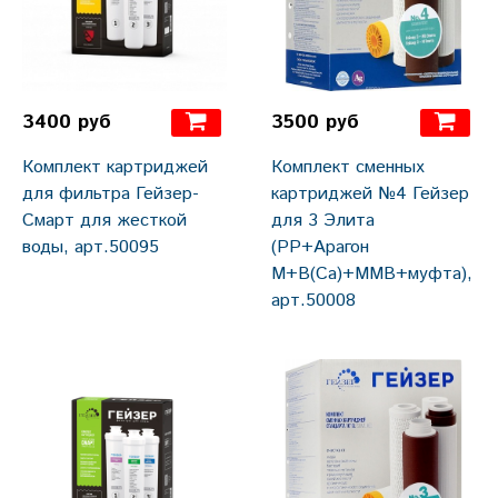
3400 руб
3500 руб
Комплект картриджей
Комплект сменных
для фильтра Гейзер-
картриджей №4 Гейзер
Смарт для жесткой
для 3 Элита
воды, арт.50095
(РР+Арагон
М+В(Са)+ММВ+муфта),
арт.50008