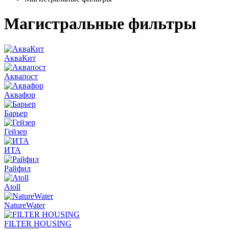
Магистральные фильтры
АкваКит
Аквапост
Аквафор
Барьер
Гейзер
ИТА
Райфил
Atoll
NatureWater
FILTER HOUSING