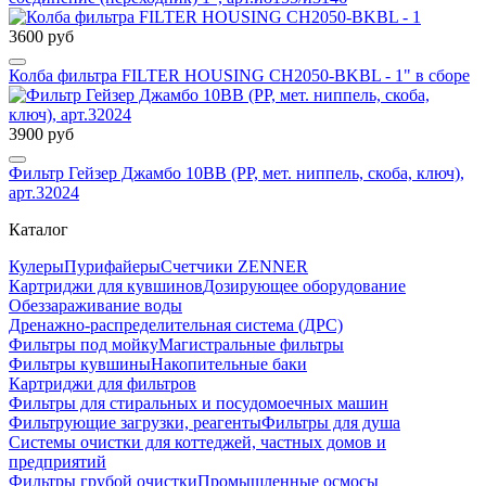
3600 руб
Колба фильтра FILTER HOUSING CH2050-BKBL - 1" в сборе
3900 руб
Фильтр Гейзер Джамбо 10ВВ (РР, мет. ниппель, скоба, ключ),
арт.32024
Каталог
Кулеры
Пурифайеры
Счетчики ZENNER
Картриджи для кувшинов
Дозирующее оборудование
Обеззараживание воды
Дренажно-распределительная система (ДРС)
Фильтры под мойку
Магистральные фильтры
Фильтры кувшины
Накопительные баки
Картриджи для фильтров
Фильтры для стиральных и посудомоечных машин
Фильтрующие загрузки, реагенты
Фильтры для душа
Системы очистки для коттеджей, частных домов и
предприятий
Фильтры грубой очистки
Промышленные осмосы