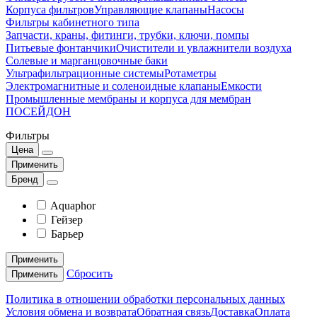
Корпуса фильтров
Управляющие клапаны
Насосы
Фильтры кабинетного типа
Запчасти, краны, фитинги, трубки, ключи, помпы
Питьевые фонтанчики
Очистители и увлажнители воздуха
Солевые и марганцовочные баки
Ультрафильтрационные системы
Ротаметры
Электромагнитные и соленоидные клапаны
Емкости
Промышленные мембраны и корпуса для мембран
ПОСЕЙДОН
Фильтры
Цена
Применить
Бренд
Aquaphor
Гейзер
Барьер
Применить
Сбросить
Применить
Политика в отношении обработки персональных данных
Условия обмена и возврата
Обратная связь
Доставка
Оплата