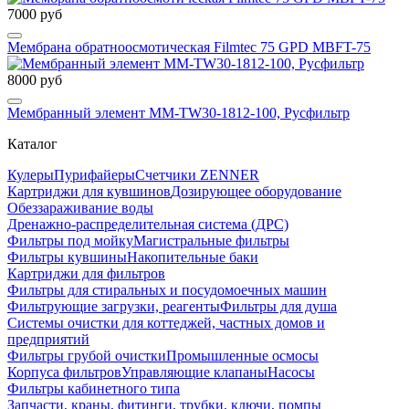
7000 руб
Мембрана обратноосмотическая Filmtec 75 GPD MBFT-75
8000 руб
Мембранный элемент MM-TW30-1812-100, Русфильтр
Каталог
Кулеры
Пурифайеры
Счетчики ZENNER
Картриджи для кувшинов
Дозирующее оборудование
Обеззараживание воды
Дренажно-распределительная система (ДРС)
Фильтры под мойку
Магистральные фильтры
Фильтры кувшины
Накопительные баки
Картриджи для фильтров
Фильтры для стиральных и посудомоечных машин
Фильтрующие загрузки, реагенты
Фильтры для душа
Системы очистки для коттеджей, частных домов и
предприятий
Фильтры грубой очистки
Промышленные осмосы
Корпуса фильтров
Управляющие клапаны
Насосы
Фильтры кабинетного типа
Запчасти, краны, фитинги, трубки, ключи, помпы