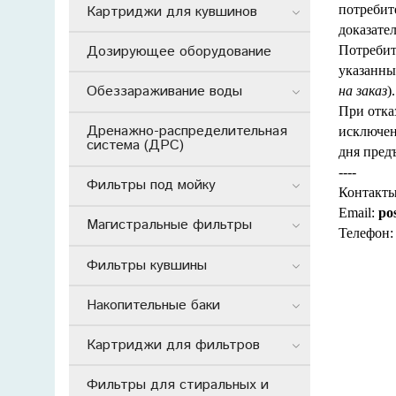
потребит
Картриджи для кувшинов
доказате
Дозирующее оборудование
Потребит
указанны
Обеззараживание воды
на заказ
).
При отка
Дренажно-распределительная
исключен
система (ДРС)
дня пред
----
Фильтры под мойку
Контакты
Email:
po
Магистральные фильтры
Телефон
Фильтры кувшины
Накопительные баки
Картриджи для фильтров
Фильтры для стиральных и