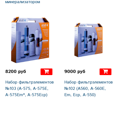
минерализатором
8200 руб
9000 руб
Набор фильтрэлементов
Набор фильтрэлементов
№103 (A-575, А-575Е,
№102 (A560, A-560E,
A-575Em*, A-575Ecp)
Em, Eсp, A-550)