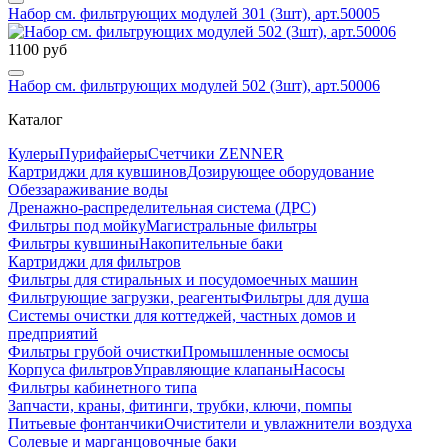
Набор см. фильтрующих модулей 301 (3шт), арт.50005
1100 руб
Набор см. фильтрующих модулей 502 (3шт), арт.50006
Каталог
Кулеры
Пурифайеры
Счетчики ZENNER
Картриджи для кувшинов
Дозирующее оборудование
Обеззараживание воды
Дренажно-распределительная система (ДРС)
Фильтры под мойку
Магистральные фильтры
Фильтры кувшины
Накопительные баки
Картриджи для фильтров
Фильтры для стиральных и посудомоечных машин
Фильтрующие загрузки, реагенты
Фильтры для душа
Системы очистки для коттеджей, частных домов и
предприятий
Фильтры грубой очистки
Промышленные осмосы
Корпуса фильтров
Управляющие клапаны
Насосы
Фильтры кабинетного типа
Запчасти, краны, фитинги, трубки, ключи, помпы
Питьевые фонтанчики
Очистители и увлажнители воздуха
Солевые и марганцовочные баки