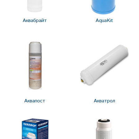
Аквабрайт
AquaKit
Аквапост
Акватрол