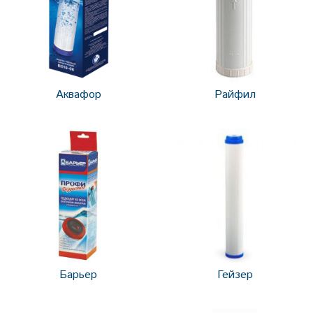
Аквафор
Райфил
Барьер
Гейзер