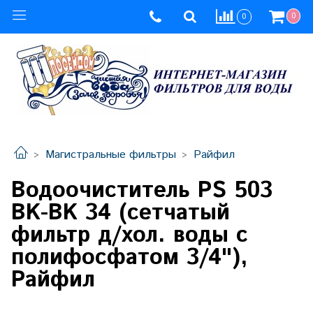
0
0
Магистральные фильтры
Райфил
Водоочиститель PS 503
BK-BK 34 (сетчатый
фильтр д/хол. воды с
полифосфатом 3/4"),
Райфил