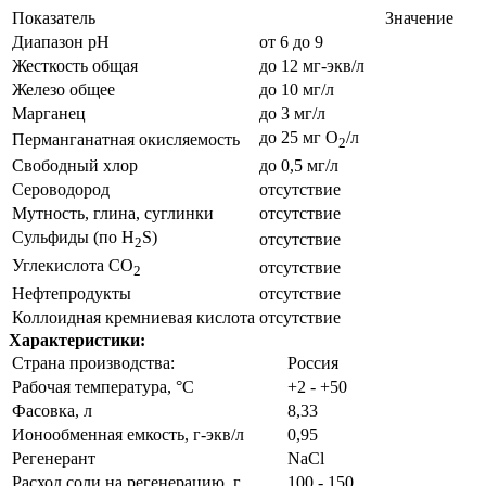
Показатель
Значение
Диапазон рН
от 6 до 9
Жесткость общая
до 12 мг-экв/л
Железо общее
до 10 мг/л
Марганец
до 3 мг/л
до 25 мг О
/л
Перманганатная окисляемость
2
Свободный хлор
до 0,5 мг/л
Сероводород
отсутствие
Мутность, глина, суглинки
отсутствие
Сульфиды (по H
S)
отсутствие
2
Углекислота CО
отсутствие
2
Нефтепродукты
отсутствие
Коллоидная кремниевая кислота
отсутствие
Характеристики:
Страна производства:
Россия
Рабочая температура, °С
+2 - +50
Фасовка, л
8,33
Ионообменная емкость, г-экв/л
0,95
Регенерант
NaCl
Расход соли на регенерацию, г
100 - 150