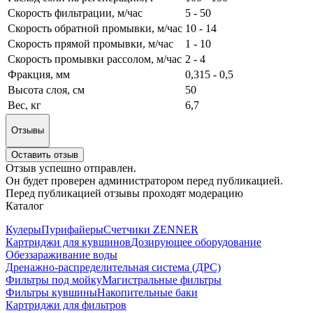
Скорость фильтрации, м/час
5 - 50
Скорость обратной промывки, м/час
10 - 14
Скорость прямой промывки, м/час
1 - 10
Скорость промывки рассолом, м/час
2 - 4
Фракция, мм
0,315 - 0,5
Высота слоя, см
50
Вес, кг
6,7
Отзывы
Оставить отзыв
Отзыв успешно отправлен.
Он будет проверен администратором перед публикацией.
Перед публикацией отзывы проходят модерацию
Каталог
Кулеры
Пурифайеры
Счетчики ZENNER
Картриджи для кувшинов
Дозирующее оборудование
Обеззараживание воды
Дренажно-распределительная система (ДРС)
Фильтры под мойку
Магистральные фильтры
Фильтры кувшины
Накопительные баки
Картриджи для фильтров