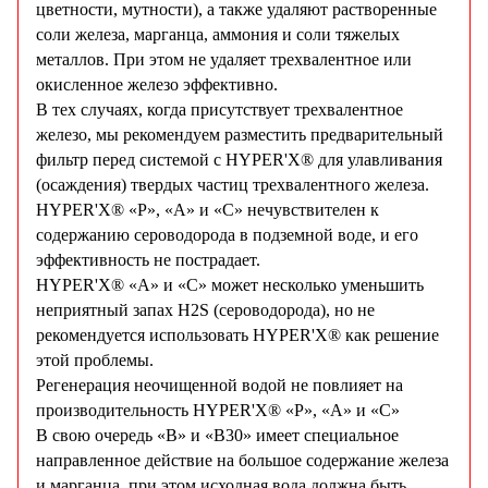
цветности, мутности), а также удаляют растворенные
соли железа, марганца, аммония и соли тяжелых
металлов. При этом не удаляет трехвалентное или
окисленное железо эффективно.
В тех случаях, когда присутствует трехвалентное
железо, мы рекомендуем разместить предварительный
фильтр перед системой с HYPER'X® для улавливания
(осаждения) твердых частиц трехвалентного железа.
HYPER'X® «P», «А» и «С» нечувствителен к
содержанию сероводорода в подземной воде, и его
эффективность не пострадает.
HYPER'X® «А» и «С» может несколько уменьшить
неприятный запах H2S (сероводорода), но не
рекомендуется использовать HYPER'X® как решение
этой проблемы.
Регенерация неочищенной водой не повлияет на
производительность HYPER'X® «Р», «А» и «С»
В свою очередь «В» и «В30» имеет специальное
направленное действие на большое содержание железа
и марганца, при этом исходная вода должна быть