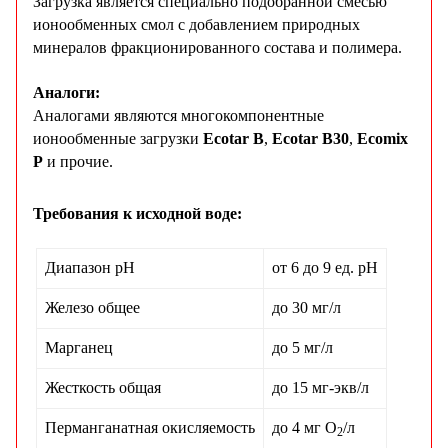
Загрузка является специально подобранной смесью
ионообменных смол с добавлением природных
минералов фракционированного состава и полимера.
Аналоги:
Аналогами являются многокомпонентные
ионообменные загрузки
Ecotar B
,
Ecotar B30
,
Ecomix
P
и прочие.
Требования к исходной воде:
Диапазон pH
от 6 до 9 ед. pH
Железо общее
до 30 мг/л
Марганец
до 5 мг/л
Жесткость общая
до 15 мг-экв/л
Перманганатная окисляемость
до 4 мг О
/л
2