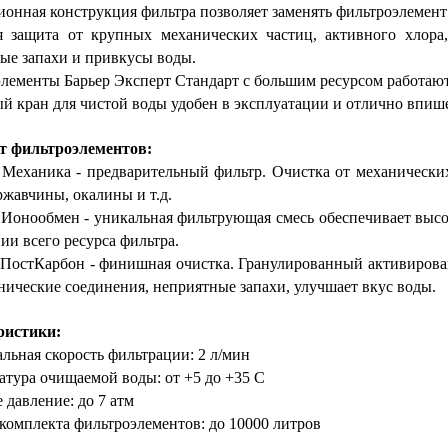
онная конструкция фильтра позволяет заменять фильтроэлемен
 защита от крупных механических частиц, активного хлора
ые запахи и привкусы воды.
лементы Барьер Эксперт Стандарт с большим ресурсом работают 
й кран для чистой воды удобен в эксплуатации и отлично впиш
т фильтроэлементов:
еханика - предварительный фильтр. Очистка от механических 
 ржавчины, окалины и т.д.
онообмен - уникальная фильтрующая смесь обеспечивает высо
ии всего ресурса фильтра.
остКарбон - финишная очистка. Гранулированный активированн
нические соединения, неприятные запахи, улучшает вкус воды.
ристики:
льная скорость фильтрации: 2 л/мин
атура очищаемой воды: от +5 до +35 С
 давление: до 7 атм
 комплекта фильтроэлементов: до 10000 литров