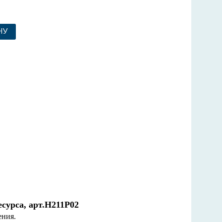
НУ
сурса, арт.Н211Р02
ения.