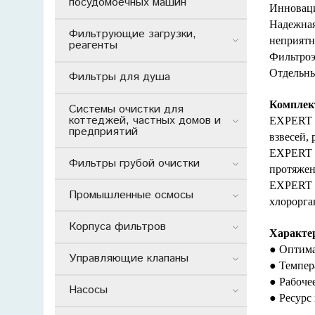
посудомоечных машин
Инноваци
Надежная
Фильтрующие загрузки,
неприятн
реагенты
Фильтроэ
Отдельны
Фильтры для душа
Комплек
Системы очистки для
коттеджей, частных домов и
EXPERT М
предприятий
взвесей,
EXPERT И
Фильтры грубой очистки
протяжен
EXPERT П
Промышленные осмосы
хлорорга
Корпуса фильтров
Характе
● Оптима
Управляющие клапаны
● Темпер
● Рабочее
Насосы
● Ресурс