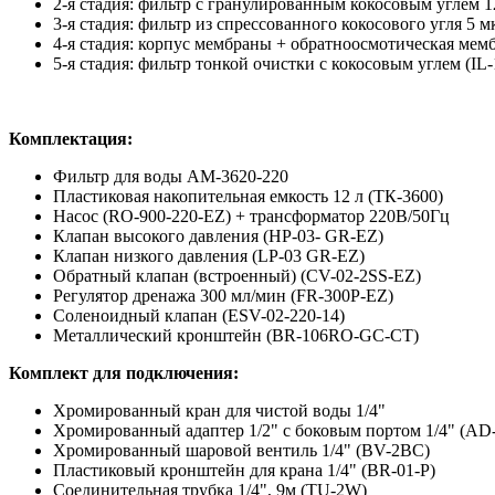
2-я стадия: фильтр с гранулированным кокосовым углем 1
3-я стадия: фильтр из спрессованного кокосового угля 5 
4-я стадия: корпус мембраны + обратноосмотическая ме
5-я стадия: фильтр тонкой очистки с кокосовым углем (I
Комплектация:
Фильтр для воды АМ-3620-220
Пластиковая накопительная емкость 12 л (ТК-3600)
Насос (RO-900-220-EZ) + трансформатор 220В/50Гц
Клапан высокого давления (HP-03- GR-EZ)
Клапан низкого давления (LP-03 GR-EZ)
Обратный клапан (встроенный) (CV-02-2SS-EZ)
Регулятор дренажа 300 мл/мин (FR-300P-EZ)
Соленоидный клапан (ESV-02-220-14)
Металлический кронштейн (BR-106RO-GC-CT)
Комплект для подключения:
Хромированный кран для чистой воды 1/4"
Хромированный адаптер 1/2" с боковым портом 1/4" (A
Хромированный шаровой вентиль 1/4" (BV-2BC)
Пластиковый кронштейн для крана 1/4" (BR-01-P)
Соединительная трубка 1/4", 9м (TU-2W)