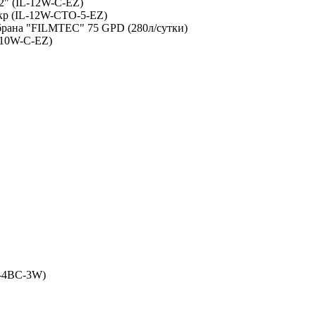
2" (IL-12W-С-EZ)
мкр (IL-12W-СТО-5-EZ)
мбрана "FILMTEC" 75 GPD (280л/сутки)
L-10W-С-EZ)
D-4BC-3W)