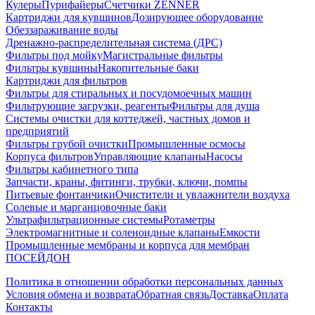
Кулеры
Пурифайеры
Счетчики ZENNER
Картриджи для кувшинов
Дозирующее оборудование
Обеззараживание воды
Дренажно-распределительная система (ДРС)
Фильтры под мойку
Магистральные фильтры
Фильтры кувшины
Накопительные баки
Картриджи для фильтров
Фильтры для стиральных и посудомоечных машин
Фильтрующие загрузки, реагенты
Фильтры для душа
Системы очистки для коттеджей, частных домов и
предприятий
Фильтры грубой очистки
Промышленные осмосы
Корпуса фильтров
Управляющие клапаны
Насосы
Фильтры кабинетного типа
Запчасти, краны, фитинги, трубки, ключи, помпы
Питьевые фонтанчики
Очистители и увлажнители воздуха
Солевые и марганцовочные баки
Ультрафильтрационные системы
Ротаметры
Электромагнитные и соленоидные клапаны
Емкости
Промышленные мембраны и корпуса для мембран
ПОСЕЙДОН
Политика в отношении обработки персональных данных
Условия обмена и возврата
Обратная связь
Доставка
Оплата
Контакты