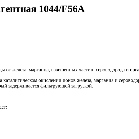
агентная 1044/F56A
ы от железа, марганца, взвешенных частиц, сероводорода и орг
 каталитическом окислении ионов железа, марганца и сероводоро
рый задерживается фильтрующей загрузкой.
ет: