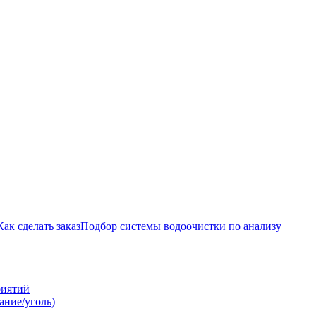
Как сделать заказ
Подбор системы водоочистки по анализу
риятий
ание/уголь)