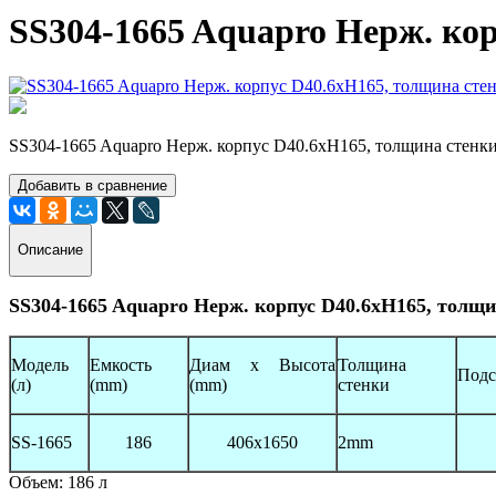
SS304-1665 Aquapro Нерж. ко
SS304-1665 Aquapro Нерж. корпус D40.6xH165, толщина стенк
Добавить в сравнение
Описание
SS304-1665 Aquapro Нерж. корпус D40.6xH165, толщ
Модель
Емкость
Диам x Высота
Толщина
Подс
(л)
(mm)
(mm)
стенки
SS-1665
186
406x1650
2mm
Объем: 186 л