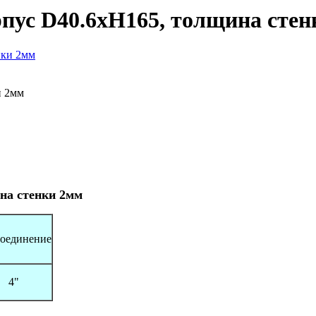
рпус D40.6xH165, толщина сте
и 2мм
ина стенки 2мм
оединение
4"