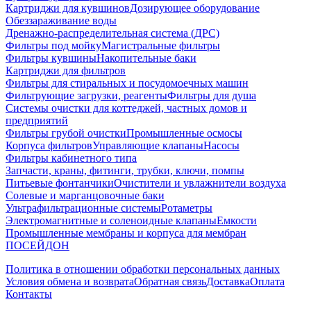
Картриджи для кувшинов
Дозирующее оборудование
Обеззараживание воды
Дренажно-распределительная система (ДРС)
Фильтры под мойку
Магистральные фильтры
Фильтры кувшины
Накопительные баки
Картриджи для фильтров
Фильтры для стиральных и посудомоечных машин
Фильтрующие загрузки, реагенты
Фильтры для душа
Системы очистки для коттеджей, частных домов и
предприятий
Фильтры грубой очистки
Промышленные осмосы
Корпуса фильтров
Управляющие клапаны
Насосы
Фильтры кабинетного типа
Запчасти, краны, фитинги, трубки, ключи, помпы
Питьевые фонтанчики
Очистители и увлажнители воздуха
Солевые и марганцовочные баки
Ультрафильтрационные системы
Ротаметры
Электромагнитные и соленоидные клапаны
Емкости
Промышленные мембраны и корпуса для мембран
ПОСЕЙДОН
Политика в отношении обработки персональных данных
Условия обмена и возврата
Обратная связь
Доставка
Оплата
Контакты