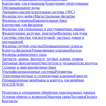
Картриджи для кувшинов
Дозирующее оборудование
Обеззараживание воды
Дренажно-распределительная система (ДРС)
Фильтры под мойку
Магистральные фильтры
Фильтры кувшины
Накопительные баки
Картриджи для фильтров
Фильтры для стиральных и посудомоечных машин
Фильтрующие загрузки, реагенты
Фильтры для душа
Системы очистки для коттеджей, частных домов и
предприятий
Фильтры грубой очистки
Промышленные осмосы
Корпуса фильтров
Управляющие клапаны
Насосы
Фильтры кабинетного типа
Запчасти, краны, фитинги, трубки, ключи, помпы
Питьевые фонтанчики
Очистители и увлажнители воздуха
Солевые и марганцовочные баки
Ультрафильтрационные системы
Ротаметры
Электромагнитные и соленоидные клапаны
Емкости
Промышленные мембраны и корпуса для мембран
ПОСЕЙДОН
Политика в отношении обработки персональных данных
Условия обмена и возврата
Обратная связь
Доставка
Оплата
Контакты