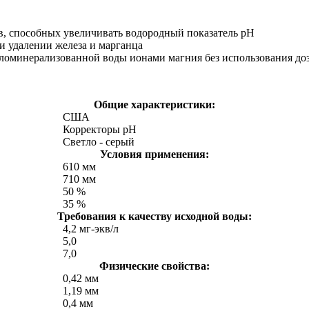
, способных увеличивать водородный показатель рН
и удалении железа и марганца
аломинерализованной воды ионами магния без использования д
Общие характеристики:
США
Корректоры рН
Светло - серый
Условия применения:
610 мм
710 мм
50 %
35 %
Требования к качеству исходной воды:
4,2 мг-экв/л
5,0
7,0
Физические свойства:
0,42 мм
1,19 мм
0,4 мм