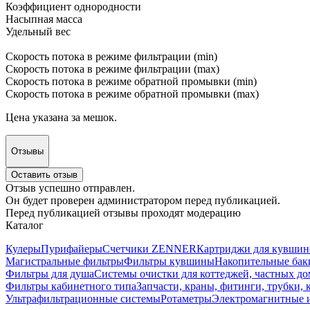
Коэффициент однородности
Насыпная масса
Удельный вес
Скорость потока в режиме фильтрации (min)
Скорость потока в режиме фильтрации (max)
Скорость потока в режиме обратной промывки (min)
Скорость потока в режиме обратной промывки (max)
Цена указана за мешок.
Отзывы
Оставить отзыв
Отзыв успешно отправлен.
Он будет проверен администратором перед публикацией.
Перед публикацией отзывы проходят модерацию
Каталог
Кулеры
Пурифайеры
Счетчики ZENNER
Картриджи для кувшин
Магистральные фильтры
Фильтры кувшины
Накопительные бак
Фильтры для душа
Системы очистки для коттеджей, частных д
Фильтры кабинетного типа
Запчасти, краны, фитинги, трубки,
Ультрафильтрационные системы
Ротаметры
Электромагнитные 