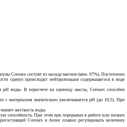
нулы Corosex состоят из оксида магния (мин. 97%). Постепенно
ности гранул происходит нейтрализация содержащегося в воде
я рН воды. В пересчете на единицу массы, Corosex способен
те с материалом значительно увеличивается рН (до 10,5). При
ичивает жесткость воды.
ую способность. При этом при перерывах в работе или низких
орогостоящий Corosex и более плавно регулировать величину