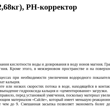
2,68кг), РН-корректор
ания кислотности воды и дозирования в воду ионов магния. Гра
агния. Кроме этого, в межзерновом пространстве и на поверх
оцессах при необходимости увеличения водородного показател
нат кальция.
оте или низких скоростях потока в воде, находящейся в контак
выпадение гидрооксида кальция и «цементирование» загрузки.
правило, перед установкой умягчения, поскольку материал увел
рующим материалом «Calcite», который имеет меньшую реакционн
е чем до 9. Смешанная засыпка позволяет экономить более д