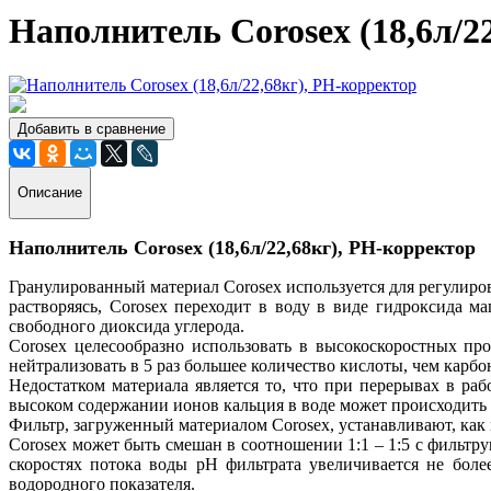
Наполнитель Corosex (18,6л/2
Добавить в сравнение
Описание
Наполнитель Corosex (18,6л/22,68кг), РН-корректор
Гранулированный материал Corosex используется для регулиров
растворяясь, Corosex переходит в воду в виде гидроксида м
свободного диоксида углерода.
Corosex целесообразно использовать в высокоскоростных пр
нейтрализовать в 5 раз большее количество кислоты, чем карбо
Недостатком материала является то, что при перерывах в раб
высоком содержании ионов кальция в воде может происходить 
Фильтр, загруженный материалом Corosex, устанавливают, как 
Corosex может быть смешан в соотношении 1:1 – 1:5 с фильт
скоростях потока воды рН фильтрата увеличивается не боле
водородного показателя.