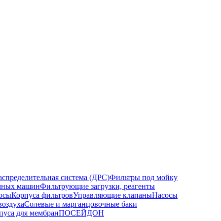
спределительная система (ДРС)
Фильтры под мойку
ечных машин
Фильтрующие загрузки, реагенты
осы
Корпуса фильтров
Управляющие клапаны
Насосы
воздуха
Солевые и марганцовочные баки
уса для мембран
ПОСЕЙДОН