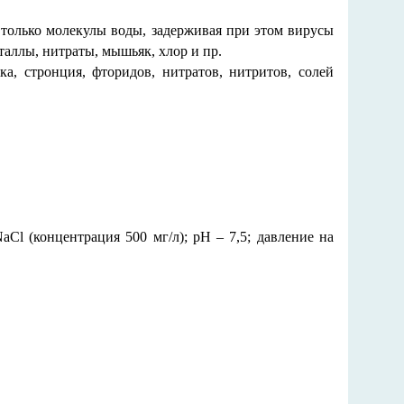
 только молекулы воды, задерживая при этом вирусы
еталлы, нитраты, мышьяк, хлор и пр.
а, стронция, фторидов, нитратов, нитритов, солей
aCl (концентрация 500 мг/л); pH – 7,5; давление на