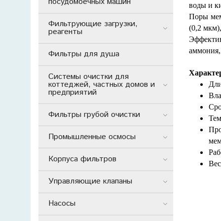
посудомоечных машин
воды и к
Поры мем
Фильтрующие загрузки,
(0,2 мкм
реагенты
Эффектив
аммония,
Фильтры для душа
Характе
Системы очистки для
коттеджей, частных домов и
Дли
предприятий
Вла
Сро
Фильтры грубой очистки
Тем
Про
Промышленные осмосы
мем
Раб
Корпуса фильтров
Вес
Управляющие клапаны
Насосы