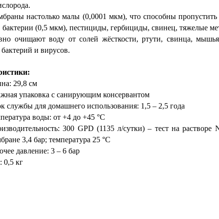
ислорода.
браны настолько малы (0,0001 мкм), что способны пропустить
), бактерии (0,5 мкм), пестициды, гербициды, свинец, тяжелые м
но очищают воду от солей жёсткости, ртути, свинца, мышьяк
 бактерий и вирусов.
ристики:
на: 29,8 см
жная упаковка с санирующим консервантом
к службы для домашнего использования:
1,5 – 2,5 года
пература воды: от +4 до +45 °С
изводительность: 300 GPD (1135 л/сутки) – тест на растворе N
бране 3,4 бар; температура 25 °C
очее давление: 3
–
6 бар
: 0,5 кг