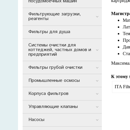
посудомоечных машин
картридж
Фильтрующие загрузки,
Магистр
реагенты
Мат
Лат
Фильтры для душа
Тем
Про
Системы очистки для
Дав
коттеджей, частных домов и
предприятий
Ста
Максимал
Фильтры грубой очистки
К этому 
Промышленные осмосы
ITA Fil
Корпуса фильтров
Управляющие клапаны
Насосы