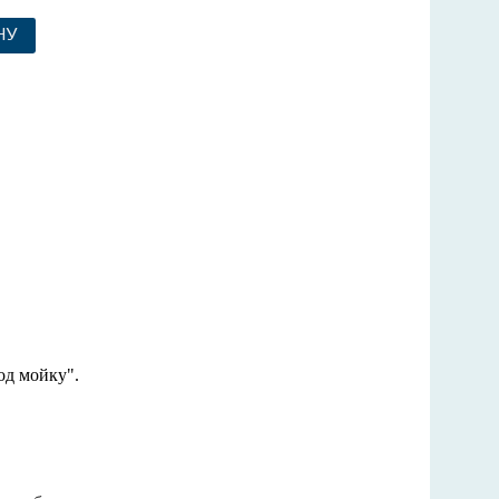
НУ
од мойку".