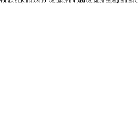
тридж с шунгитом 10" обладает в 4 раза большей сорбционной с