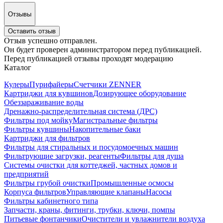
Отзывы
Оставить отзыв
Отзыв успешно отправлен.
Он будет проверен администратором перед публикацией.
Перед публикацией отзывы проходят модерацию
Каталог
Кулеры
Пурифайеры
Счетчики ZENNER
Картриджи для кувшинов
Дозирующее оборудование
Обеззараживание воды
Дренажно-распределительная система (ДРС)
Фильтры под мойку
Магистральные фильтры
Фильтры кувшины
Накопительные баки
Картриджи для фильтров
Фильтры для стиральных и посудомоечных машин
Фильтрующие загрузки, реагенты
Фильтры для душа
Системы очистки для коттеджей, частных домов и
предприятий
Фильтры грубой очистки
Промышленные осмосы
Корпуса фильтров
Управляющие клапаны
Насосы
Фильтры кабинетного типа
Запчасти, краны, фитинги, трубки, ключи, помпы
Питьевые фонтанчики
Очистители и увлажнители воздуха