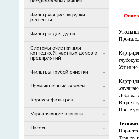
посудомоечных машин
Фильтрующие загрузки,
Описа
реагенты
Угольны
Фильтры для душа
Производ
Системы очистки для
коттеджей, частных домов и
Картридж
предприятий
глубокую
Успешно 
Фильтры грубой очистки
Картридж
Промышленные осмосы
Улучшают
Добавка 
Корпуса фильтров
В трёхст
После ус
Управляющие клапаны
Техничес
Насосы
Пористос
Температ