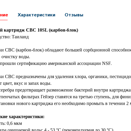
ние
Характеристики
Отзывы
й картридж CBC 10SL (карбон-блок)
ство: Таиланд
и CBC (карбон-блок) обладают большей сорбционной способнос
 очистку воды.
прошли сертификацию американской ассоциации NSF.
и CBC предназначены для удаления хлора, органики, пестицидов
 цвет, вкус и запах воды.
серебра предотвращает размножение бактерий внутри картриджа
упенчатых фильтрах Гейзер ставятся на третью ступень, для фин
тановки нового картриджа его необходимо промыть в течении 2 
кие характеристики:
ть: 0,6 мкм
ура очищаемой воды: 4 - 53 °С (рекомендуемая до 30 °С)