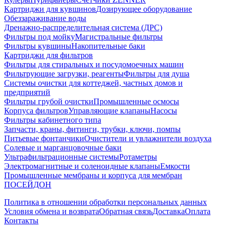
Картриджи для кувшинов
Дозирующее оборудование
Обеззараживание воды
Дренажно-распределительная система (ДРС)
Фильтры под мойку
Магистральные фильтры
Фильтры кувшины
Накопительные баки
Картриджи для фильтров
Фильтры для стиральных и посудомоечных машин
Фильтрующие загрузки, реагенты
Фильтры для душа
Системы очистки для коттеджей, частных домов и
предприятий
Фильтры грубой очистки
Промышленные осмосы
Корпуса фильтров
Управляющие клапаны
Насосы
Фильтры кабинетного типа
Запчасти, краны, фитинги, трубки, ключи, помпы
Питьевые фонтанчики
Очистители и увлажнители воздуха
Солевые и марганцовочные баки
Ультрафильтрационные системы
Ротаметры
Электромагнитные и соленоидные клапаны
Емкости
Промышленные мембраны и корпуса для мембран
ПОСЕЙДОН
Политика в отношении обработки персональных данных
Условия обмена и возврата
Обратная связь
Доставка
Оплата
Контакты