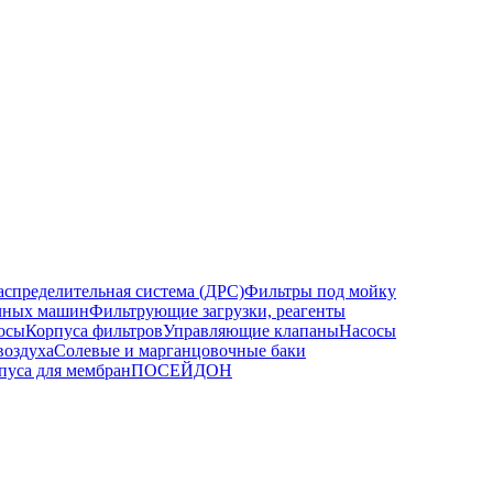
спределительная система (ДРС)
Фильтры под мойку
ечных машин
Фильтрующие загрузки, реагенты
осы
Корпуса фильтров
Управляющие клапаны
Насосы
воздуха
Солевые и марганцовочные баки
уса для мембран
ПОСЕЙДОН