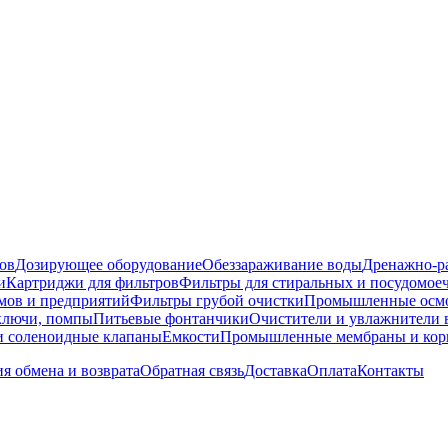
ов
Дозирующее оборудование
Обеззараживание воды
Дренажно-ра
и
Картриджи для фильтров
Фильтры для стиральных и посудомо
омов и предприятий
Фильтры грубой очистки
Промышленные осм
 ключи, помпы
Питьевые фонтанчики
Очистители и увлажнители 
и соленоидные клапаны
Емкости
Промышленные мембраны и корп
я обмена и возврата
Обратная связь
Доставка
Оплата
Контакты