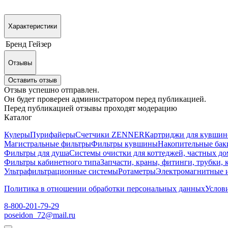
Характеристики
Бренд
Гейзер
Отзывы
Оставить отзыв
Отзыв успешно отправлен.
Он будет проверен администратором перед публикацией.
Перед публикацией отзывы проходят модерацию
Каталог
Кулеры
Пурифайеры
Счетчики ZENNER
Картриджи для кувшин
Магистральные фильтры
Фильтры кувшины
Накопительные бак
Фильтры для душа
Системы очистки для коттеджей, частных д
Фильтры кабинетного типа
Запчасти, краны, фитинги, трубки,
Ультрафильтрационные системы
Ротаметры
Электромагнитные 
Политика в отношении обработки персональных данных
Услови
8-800-201-79-29
poseidon_72@mail.ru