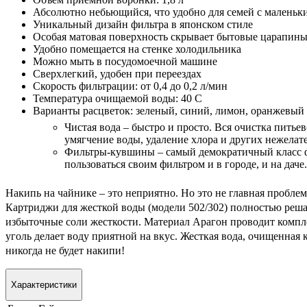
Абсолютно небьющийся, что удобно для семей с маленьк
Уникальный дизайн фильтра в японском стиле
Особая матовая поверхность скрывает бытовые царапин
Удобно помещается на стенке холодильника
Можно мыть в посудомоечной машине
Сверхлегкий, удобен при переездах
Скорость фильтрации: от 0,4 до 0,2 л/мин
Температура очищаемой воды: 40 С
Варианты расцветок: зеленый, синий, лимон, оранжевый
Чистая вода – быстро и просто. Вся очистка питьев
умягчение воды, удаление хлора и других нежелат
Фильтры-кувшины – самый демократичный класс фи
пользоваться своим фильтром и в городе, и на дач
Накипь на чайнике – это неприятно. Но это не главная проблем
Картриджи для жесткой воды (модели 502/302) полностью решаю
избыточные соли жесткости. Материал Арагон проводит компл
уголь делает воду приятной на вкус. Жесткая вода, очищенная
никогда не будет накипи!
Характеристики