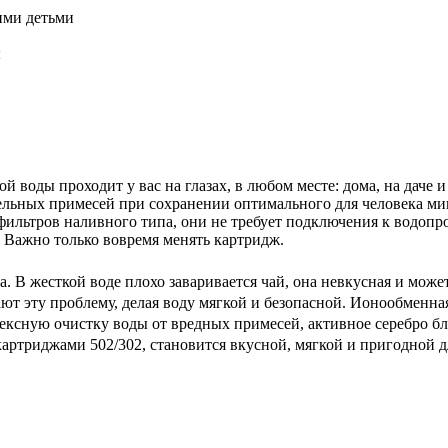
ими детьми
ы
ой воды проходит у вас на глазах, в любом месте: дома, на даче 
ельных примесей при сохранении оптимального для человека ми
льтров наливного типа, они не требует подключения к водопров
е. Важно только вовремя менять картридж.
а. В жесткой воде плохо заваривается чай, она невкусная и може
т эту проблему, делая воду мягкой и безопасной. Ионообменная 
ексную очистку воды от вредных примесей, активное серебро бл
 картриджами 502/302, становится вкусной, мягкой и пригодной