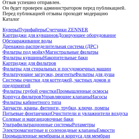
Отзыв успешно отправлен.
Он будет проверен администратором перед публикацией.
Перед публикацией отзывы проходят модерацию
Каталог
Кулеры
Пурифайеры
Счетчики ZENNER
Картриджи для кувшинов
Дозирующее оборудование
Обеззараживание воды
Дренажно-распределительная система (ДРС)
Фильтры под мойку
Магистральные фильтры
Фильтры кувшины
Накопительные баки
Картриджи для фильтров
Фильтры для стиральных и посудомоечных машин
Фильтрующие загрузки, реагенты
Фильтры для душа
Системы очистки для коттеджей, частных домов и
предприятий
Фильтры грубой очистки
Промышленные осмосы
Корпуса фильтров
Управляющие клапаны
Насосы
Фильтры кабинетного типа
Запчасти, краны, фитинги, трубки, ключи, помпы
Питьевые фонтанчики
Очистители и увлажнители воздуха
Солевые и марганцовочные баки
Ультрафильтрационные системы
Ротаметры
Электромагнитные и соленоидные клапаны
Емкости
Промышленные мембраны и корпуса для мембран