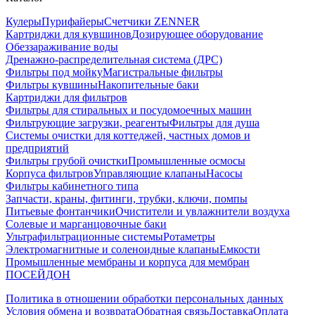
Кулеры
Пурифайеры
Счетчики ZENNER
Картриджи для кувшинов
Дозирующее оборудование
Обеззараживание воды
Дренажно-распределительная система (ДРС)
Фильтры под мойку
Магистральные фильтры
Фильтры кувшины
Накопительные баки
Картриджи для фильтров
Фильтры для стиральных и посудомоечных машин
Фильтрующие загрузки, реагенты
Фильтры для душа
Системы очистки для коттеджей, частных домов и
предприятий
Фильтры грубой очистки
Промышленные осмосы
Корпуса фильтров
Управляющие клапаны
Насосы
Фильтры кабинетного типа
Запчасти, краны, фитинги, трубки, ключи, помпы
Питьевые фонтанчики
Очистители и увлажнители воздуха
Солевые и марганцовочные баки
Ультрафильтрационные системы
Ротаметры
Электромагнитные и соленоидные клапаны
Емкости
Промышленные мембраны и корпуса для мембран
ПОСЕЙДОН
Политика в отношении обработки персональных данных
Условия обмена и возврата
Обратная связь
Доставка
Оплата