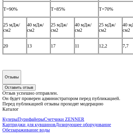
T=90%
T=85%
T=70%
25 мДж/
40 мДж/
25 мДж/
40 мДж/
25 мДж/
40 м
см2
см2
см2
см2
см2
см2
20
13
17
11
12,2
7,7
Отзывы
Оставить отзыв
Отзыв успешно отправлен.
Он будет проверен администратором перед публикацией.
Перед публикацией отзывы проходят модерацию
Каталог
Кулеры
Пурифайеры
Счетчики ZENNER
Картриджи для кувшинов
Дозирующее оборудование
Обеззараживание воды