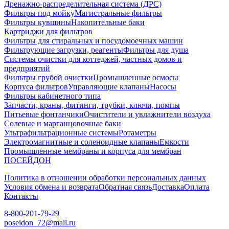
Дренажно-распределительная система (ДРС)
Фильтры под мойку
Магистральные фильтры
Фильтры кувшины
Накопительные баки
Картриджи для фильтров
Фильтры для стиральных и посудомоечных машин
Фильтрующие загрузки, реагенты
Фильтры для душа
Системы очистки для коттеджей, частных домов и
предприятий
Фильтры грубой очистки
Промышленные осмосы
Корпуса фильтров
Управляющие клапаны
Насосы
Фильтры кабинетного типа
Запчасти, краны, фитинги, трубки, ключи, помпы
Питьевые фонтанчики
Очистители и увлажнители воздуха
Солевые и марганцовочные баки
Ультрафильтрационные системы
Ротаметры
Электромагнитные и соленоидные клапаны
Емкости
Промышленные мембраны и корпуса для мембран
ПОСЕЙДОН
Политика в отношении обработки персональных данных
Условия обмена и возврата
Обратная связь
Доставка
Оплата
Контакты
8-800-201-79-29
poseidon_72@mail.ru