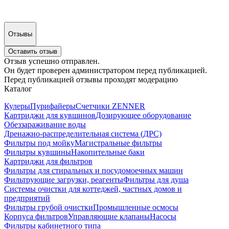
Отзывы
Оставить отзыв
Отзыв успешно отправлен.
Он будет проверен администратором перед публикацией.
Перед публикацией отзывы проходят модерацию
Каталог
Кулеры
Пурифайеры
Счетчики ZENNER
Картриджи для кувшинов
Дозирующее оборудование
Обеззараживание воды
Дренажно-распределительная система (ДРС)
Фильтры под мойку
Магистральные фильтры
Фильтры кувшины
Накопительные баки
Картриджи для фильтров
Фильтры для стиральных и посудомоечных машин
Фильтрующие загрузки, реагенты
Фильтры для душа
Системы очистки для коттеджей, частных домов и
предприятий
Фильтры грубой очистки
Промышленные осмосы
Корпуса фильтров
Управляющие клапаны
Насосы
Фильтры кабинетного типа