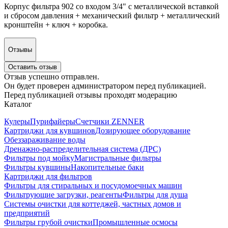
Корпус фильтра 902 со входом 3/4" с металлической вставкой
и сбросом давления + механический фильтр + металлический
кронштейн + ключ + коробка.
Отзывы
Оставить отзыв
Отзыв успешно отправлен.
Он будет проверен администратором перед публикацией.
Перед публикацией отзывы проходят модерацию
Каталог
Кулеры
Пурифайеры
Счетчики ZENNER
Картриджи для кувшинов
Дозирующее оборудование
Обеззараживание воды
Дренажно-распределительная система (ДРС)
Фильтры под мойку
Магистральные фильтры
Фильтры кувшины
Накопительные баки
Картриджи для фильтров
Фильтры для стиральных и посудомоечных машин
Фильтрующие загрузки, реагенты
Фильтры для душа
Системы очистки для коттеджей, частных домов и
предприятий
Фильтры грубой очистки
Промышленные осмосы