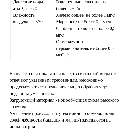
Давление воды,
Взвешенные вещества: не
атм 2,5 – 6,0
более 5 мг/л
Влажность
Железо общее: не более 1 мг/л
воздуха, % <70
Марганец: не более 0,2 мг/л
Свободный хлор: не более 0,5
мг/л
Окисляемость
перманганатная: не более 0,5
мгO
/л
2
В случае, если показатели качества исходной воды не
отвечают указанным требованиям, необходимо
предусмотреть ее предварительную обработку до
подачи на умягчитель.
Загрузочный материал - ионообменная смола высокого
качества.
Умягчение происходит путём ионного обмена: ионы
солей жёсткости (кальция и магния) заменяются на
ионы натрия.