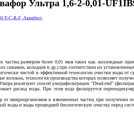
афор Ультра 1,6-2-0,01-UF1IB
х частиц размером более 0,01 мкм таких как: коллоидные при
х скважин, колодцев и др.) при соответствии их установленны
логически чистой и эффективной технологии очистки воды от с
е волокна, технология производства которых позволяет получит
тра реализуют способ ультрафильтрации "Dead-end" (фильтраци
жает расход воды. При этом вода фильтруется перпендикуляр
ер от микроорганизмов и взвешенных частиц при получении пит
ской воды и воды прошедшей биологическую очистку перед сис