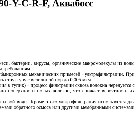
90-Y-C-R-F, Аквабосс
меси, бактерии, вирусы, органические макромолекулы из воды
м требованиям.
убмикронных механических примесей - ультрафильтрации. При
ь структуру с величиной пор до 0,005 мкм.
я в тупик) – процесс фильтрации сквозь волокна чередуется с
но поверхности полых волокон, что снижает вероятность их
ьевой воды. Кроме этого ультрафильтрация используется для
темами обратного осмоса или другими мембранными системами