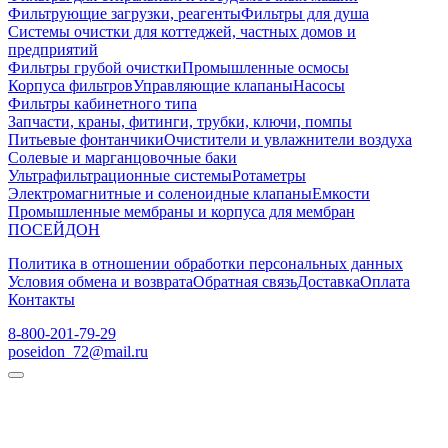
Фильтрующие загрузки, реагенты
Фильтры для душа
Системы очистки для коттеджей, частных домов и
предприятий
Фильтры грубой очистки
Промышленные осмосы
Корпуса фильтров
Управляющие клапаны
Насосы
Фильтры кабинетного типа
Запчасти, краны, фитинги, трубки, ключи, помпы
Питьевые фонтанчики
Очистители и увлажнители воздуха
Солевые и марганцовочные баки
Ультрафильтрационные системы
Ротаметры
Электромагнитные и соленоидные клапаны
Емкости
Промышленные мембраны и корпуса для мембран
ПОСЕЙДОН
Политика в отношении обработки персональных данных
Условия обмена и возврата
Обратная связь
Доставка
Оплата
Контакты
8-800-201-79-29
poseidon_72@mail.ru