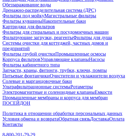
Обеззараживание воды
Дренажно-распределительная система (ДРС)
Фильтры под мойку
Магистральные фильтры
Фильтры кувшины
Накопительные баки
Картриджи для фильтров
Фильтры для стиральных и посудомоечных машин
Фильтрующие загрузки, реагенты
Фильтры для душа
Системы очистки для коттеджей, частных домов и
предприятий
Фильтры грубой очистки
Промышленные осмосы
Корпуса фильтров
Управляющие клапаны
Насосы
Фильтры кабинетного типа
Запчасти, краны, фитинги, трубки, ключи, помпы
Питьевые фонтанчики
Очистители и увлажнители воздуха
Солевые и марганцовочные баки
Ультрафильтрационные системы
Ротаметры
Электромагнитные и соленоидные клапаны
Емкости
Промышленные мембраны и корпуса для мембран
ПОСЕЙДОН
Политика в отношении обработки персональных данных
Условия обмена и возврата
Обратная связь
Доставка
Оплата
Контакты
8-800-201-79-29