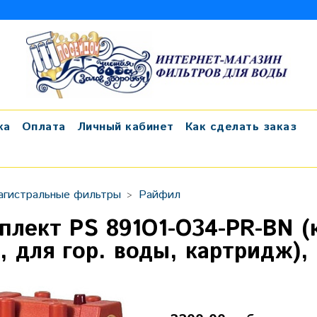
ка
Оплата
Личный кабинет
Как сделать заказ
агистральные фильтры
Райфил
плект PS 891O1-О34-PR-BN (
", для гор. воды, картридж)