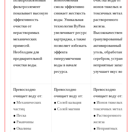
полипропиленовый
ионообменная
очистка воды от
фильтроэлемент
смола эффективно
ионов тяжелых и
показывает высокую
снижает жесткость
токсичных металлов,
эффективность
воды. Уникальная
растворенного
очистки от
технология ByPass
железа.
нерастворимых
увеличивает ресурс
Высококачественный
механических
картриджа, а также
гранулированный
примесей.
позволяет избежать
активированный
Необходим для
эффекта
уголь, обработанный
предварительной
гиперумягчения
серебром, устраняет
очистки воды.
воды в начале
неприятные запахи,
ресурса.
улучшает вкус воды.
Превосходно
Превосходно
Превосходно
очищает воду от:
очищает воду от:
очищает воду от:
●
Механических
●
Солей кальция
●
Ионов тяжелых и
частиц
●
Солей магния
токсичных металлов
●
Песка
●
Растворенного
●
Ржавчины
железа
●
Окалины
●
Неприятных