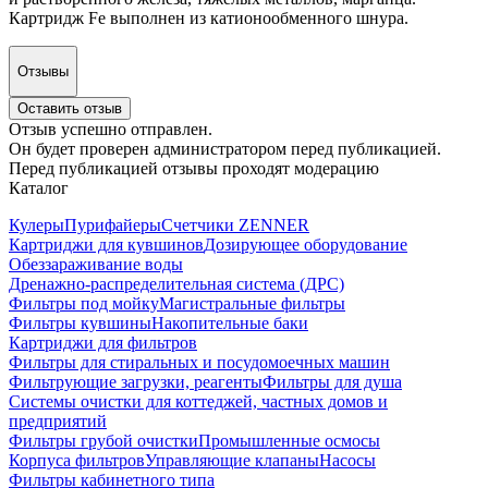
Картридж Fe выполнен из катионообменного шнура.
Отзывы
Оставить отзыв
Отзыв успешно отправлен.
Он будет проверен администратором перед публикацией.
Перед публикацией отзывы проходят модерацию
Каталог
Кулеры
Пурифайеры
Счетчики ZENNER
Картриджи для кувшинов
Дозирующее оборудование
Обеззараживание воды
Дренажно-распределительная система (ДРС)
Фильтры под мойку
Магистральные фильтры
Фильтры кувшины
Накопительные баки
Картриджи для фильтров
Фильтры для стиральных и посудомоечных машин
Фильтрующие загрузки, реагенты
Фильтры для душа
Системы очистки для коттеджей, частных домов и
предприятий
Фильтры грубой очистки
Промышленные осмосы
Корпуса фильтров
Управляющие клапаны
Насосы
Фильтры кабинетного типа