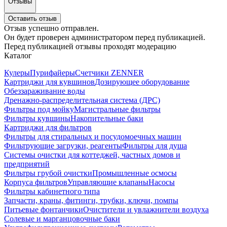
Отзывы
Оставить отзыв
Отзыв успешно отправлен.
Он будет проверен администратором перед публикацией.
Перед публикацией отзывы проходят модерацию
Каталог
Кулеры
Пурифайеры
Счетчики ZENNER
Картриджи для кувшинов
Дозирующее оборудование
Обеззараживание воды
Дренажно-распределительная система (ДРС)
Фильтры под мойку
Магистральные фильтры
Фильтры кувшины
Накопительные баки
Картриджи для фильтров
Фильтры для стиральных и посудомоечных машин
Фильтрующие загрузки, реагенты
Фильтры для душа
Системы очистки для коттеджей, частных домов и
предприятий
Фильтры грубой очистки
Промышленные осмосы
Корпуса фильтров
Управляющие клапаны
Насосы
Фильтры кабинетного типа
Запчасти, краны, фитинги, трубки, ключи, помпы
Питьевые фонтанчики
Очистители и увлажнители воздуха
Солевые и марганцовочные баки