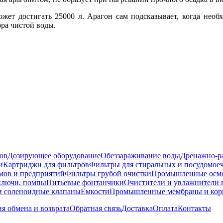
ожет достигать 25000 л. Арагон сам подсказывает, когда необ
ра чистой воды.
ов
Дозирующее оборудование
Обеззараживание воды
Дренажно-ра
и
Картриджи для фильтров
Фильтры для стиральных и посудомо
омов и предприятий
Фильтры грубой очистки
Промышленные осм
 ключи, помпы
Питьевые фонтанчики
Очистители и увлажнители 
и соленоидные клапаны
Емкости
Промышленные мембраны и корп
я обмена и возврата
Обратная связь
Доставка
Оплата
Контакты