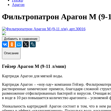
Гейзер
Арагон
Фильтропатрон Арагон М (9-11
Добавить в сравнение
Описание
Гейзер Арагон М (9-11 л/мин)
Картридж Арагон для мягкой воды.
Картридж Арагон – «ноу-хау» компании Гейзер. Фильтроматер
растворенные химические примеси, благодаря сложной структ
размножение отфильтрованных бактерий и вирусов. Очищая воду
в воде в 10 раз повышается количество арагонита – усвояемой
Уникальность картриджей Арагон состоит в том, что в нем р
обмена и эффект «квазиумягчения». Поскольку вода, насыщенна