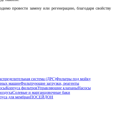
ходимо провести замену или регенерацию, благодаря свойству
спределительная система (ДРС)
Фильтры под мойку
ечных машин
Фильтрующие загрузки, реагенты
осы
Корпуса фильтров
Управляющие клапаны
Насосы
воздуха
Солевые и марганцовочные баки
уса для мембран
ПОСЕЙДОН