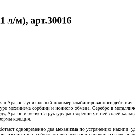
 л/м), арт.30016
иал Арагон - уникальный полимер комбинированного действия. 
уре механизма сорбции и ионного обмена. Серебро в металлич
, Арагон изменяет структуру растворенных в ней солей кальция
 формы кальция.
аботают одновременно два механизма по устранению накипи: у
я арагонитом, не образует при нагревании прочного осадка в в