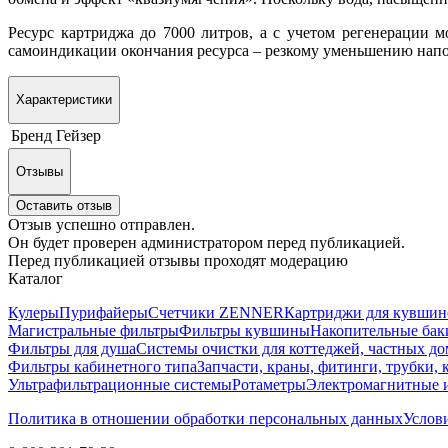
Ресурс картриджа до 7000 литров, а с учетом регенерации м
самоиндикации окончания ресурса – резкому уменьшению напо
Характеристики
Бренд
Гейзер
Отзывы
Оставить отзыв
Отзыв успешно отправлен.
Он будет проверен администратором перед публикацией.
Перед публикацией отзывы проходят модерацию
Каталог
Кулеры
Пурифайеры
Счетчики ZENNER
Картриджи для кувшин
Магистральные фильтры
Фильтры кувшины
Накопительные бак
Фильтры для душа
Системы очистки для коттеджей, частных д
Фильтры кабинетного типа
Запчасти, краны, фитинги, трубки,
Ультрафильтрационные системы
Ротаметры
Электромагнитные 
Политика в отношении обработки персональных данных
Услови