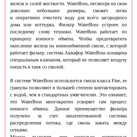
железа и солей жесткости. WaterBoss, несмотря на свои
довольно небольшие размеры, сможет легко
и оперативно очистить воду для всего загородного
дома или коттеджа. Фильтр WaterBoss устроен по
последнему слову техники. WaterBoss работает по
принципу ионного обмена. Чтобы предотвратить
окисление железа на ионнообменной смоле, с которой
работает фильтр, система Аквафор WaterBoss оснащена
специальным клапаном, который не позволяет воздуху
попасть в танк со смолой.
В системе WaterBoss используется смола класса Fine, ее
гранулы позволяют в большей степени контактировать
с водой, чем в стандартных умягчителях. Это означает,
что WaterBoss многократно ускоряет сам процесс
ионного обмена. Данное преимущество фильтра
получено за счет запатентованной системы
распределения потока, где смола зажата между
сетками.
Можно выделить еще несколько интересных