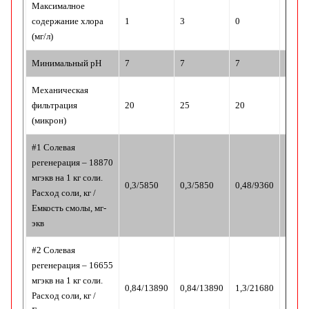
Максималное
содержание хлора
1
3
0
0
(мг/л)
Минимальный pH
7
7
7
7
Механическая
фильтрация
20
25
20
20
(микрон)
#1 Солевая
регенерация – 18870
мгэкв на 1 кг соли.
0,3/5850
0,3/5850
0,48/9360
-----
Расход соли, кг /
Емкость смолы, мг-
экв
#2 Солевая
регенерация – 16655
мгэкв на 1 кг соли.
0,84/13890
0,84/13890
1,3/21680
-----
Расход соли, кг /