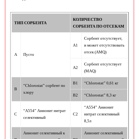
КОЛИЧЕСТВО
ТИП СОРБЕНТА
СОРБЕНТА ПО ОТСЕКАМ
Сорбент отсутствует,
A1
и может отсутствовать
отсек (AMQ)
A
Пусто
Сорбент отсутствует
A2
(MAQ)
B1
“Chlorostat” 0,61 кг
“Chlorostat” сорбент по
B
хлору
B2
“Chlorostat” 8,3 кг
“A554” Анионит
“A554” Анионит нитрат
C
C2
нитрат селективный
селективный
8,5л
Анионит селективный к
Анионит селективный