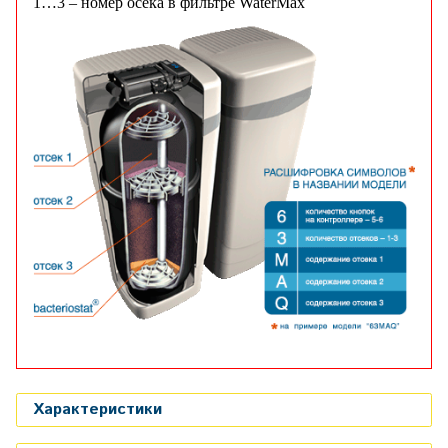
1…3 – номер осека в фильтре WaterMax
Аквафор умягчающий, ионообменная смола
Характеристики