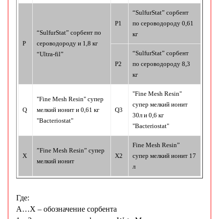
“SulfurStat” сорбент
P1
по сероводороду 0,61
“SulfurStat” сорбент по
кг
P
сероводороду и 1,8 кг
“SulfurStat” сорбент
“Ultra-fil”
P2
по сероводороду 8,3
кг
"Fine Mesh Resin"
"Fine Mesh Resin" супер
супер мелкий ионит
Q
мелкий ионит и 0,61 кг
Q3
30л и 0,6 кг
"Bacteriostat"
"Bacteriostat"
Fine Mesh Resin”
”Fine Mesh Resin” супер
X
X2
супер мелкий ионит 17
мелкий ионит
л
Где:
A…X – обозначение сорбента