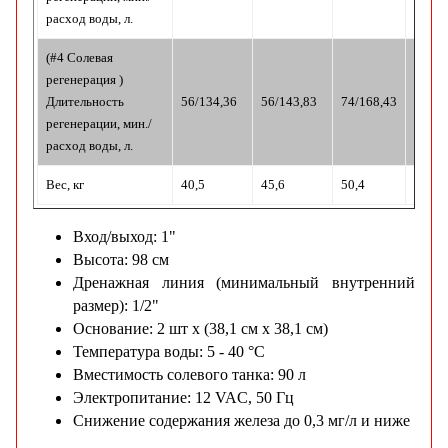
расход воды, л.
(#4 Солевая
регенерация )
Длительность
56/134,36
56/143,83
74/168,43
64/14
регенерации, мин./
расход воды, л.
Вес, кг
40,5
45,6
50,4
45,6
Вход/выход: 1"
Высота: 98 см
Дренажная линия (минимальный внутренний
размер): 1/2"
Основание: 2 шт x (38,1 см х 38,1 см)
Температура воды: 5 - 40 °С
Вместимость солевого танка: 90 л
Электропитание: 12 VAC, 50 Гц
Снижение содержания железа до 0,3 мг/л и ниже