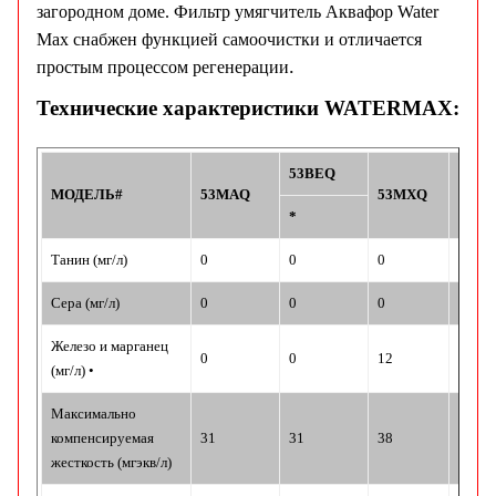
загородном доме. Фильтр умягчитель Аквафор Water
Max снабжен функцией самоочистки и отличается
.
простым процессом регенерации
Технические характеристики WATERMAX:
53BEQ
МОДЕЛЬ#
53MAQ
53MXQ
53M
*
Танин (мг/л)
0
0
0
0-2
Сера (мг/л)
0
0
0
0
Железо и марганец
0
0
12
0
(мг/л) •
Максимально
компенсируемая
31
31
38
31††
жесткость (мгэкв/л)