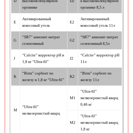
D
высокомолекулярной
D2
к высокомолекулярной
органике
органике 8,5 л
Активированный
Активированный
E
E2
кокосовый уголь
кокосовый уголь 11л
“SR7” анионит нитрат
“SR7” анионит нитрат
G
G2
селективный
селективный 8,5л
“Calcite” корректор pH и
“Calcite” корректор pH
J
J2
1,8 кг “Ultra-fil”
11л
“Birm” сорбент по
“Birm” сорбент по
K
K2
железу и 1,8 кг “Ultra-fil”
железу 11л
“Ultra-fil”
M1
мелкозернистый кварц
0,46 кг
“Ultra-fil”
M
мелкозернистый кварц
“Ultra-fil”
M2
мелкозернистый кварц
1,8 кг