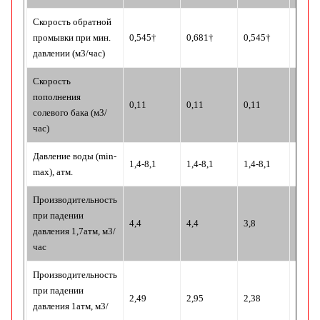
Скорость обратной
промывки при мин.
0,545†
0,681†
0,545†
0,545
давлении (м3/час)
Скорость
пополнения
0,11
0,11
0,11
0,11
солевого бака (м3/
час)
Давление воды (min-
1,4-8,1
1,4-8,1
1,4-8,1
1,4-8,
max), атм.
Производительность
при падении
4,4
4,4
3,8
3,8
давления 1,7атм, м3/
час
Производительность
при падении
2,49
2,95
2,38
2,38
давления 1атм, м3/