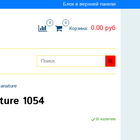
Блок в верхней панели
0
0
0.00 руб
Корзина:
anature
ture 1054
В наличии